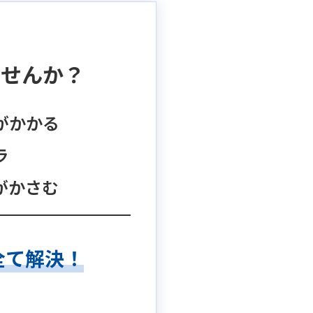
の
ませんか？
がかかる
ラ
がかさむ
全て解決！