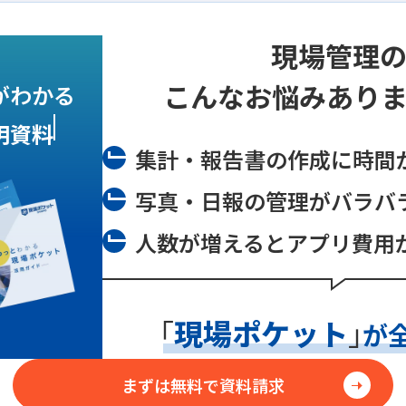
現場管理
こんなお悩み
あり
がわかる
明資料
集計・報告書の作成に時間
写真・日報の管理がバラバ
人数が増えるとアプリ費用
「
現場ポケット
」
が
まずは無料で資料請求