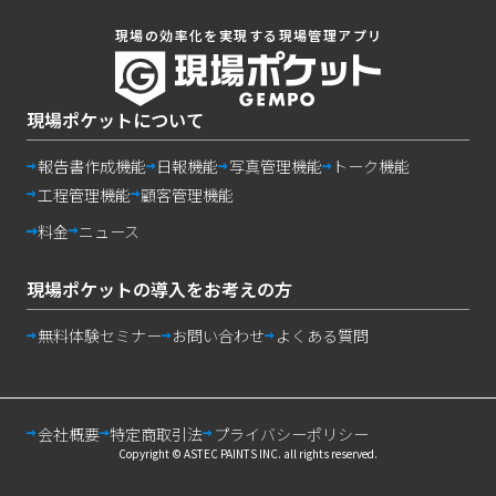
現場の効率化を実現する現場管理アプリ
現場ポケットについて
報告書作成機能
日報機能
写真管理機能
トーク機能
工程管理機能
顧客管理機能
料金
ニュース
現場ポケットの導入をお考えの方
無料体験セミナー
お問い合わせ
よくある質問
“
”
無制限
で
会社概要
特定商取引法
プライバシーポリシー
今すぐ資料請求する
Copyright © ASTEC PAINTS INC. all rights reserved.