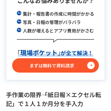
こんなお悩み
ありませんか？
集計・報告書の作成に時間がかかる
写真・日報の管理がバラバラ
人数が増えるとアプリ費用がかさむ
「
現場ポケット
」
が全て解決！
まずは無料で資料請求
手作業の限界――「紙日報×エクセル転
記」で１人１か月分を手入力